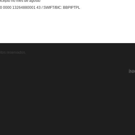
excepto no mês de agosto
10 0000 13264880001 43 / SWIFT/BIC: BBPIPTPL
tos reservados.
ÍN