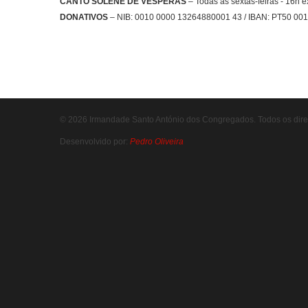
CANTO SOLENE DE VÉSPERAS
– Todas as sextas-feiras - 16h 
DONATIVOS
– NIB: 0010 0000 13264880001 43 / IBAN: PT50 00
© 2026 Irmandade Santo António dos Congregados. Todos os direi
Desenvolvido por:
Pedro Oliveira