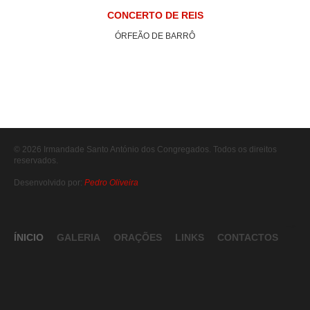
CONCERTO DE REIS
ÓRFEÃO DE BARRÔ
© 2026 Irmandade Santo António dos Congregados. Todos os direitos
reservados.
Desenvolvido por:
Pedro Oliveira
-->
ÍNICIO
GALERIA
ORAÇÕES
LINKS
CONTACTOS