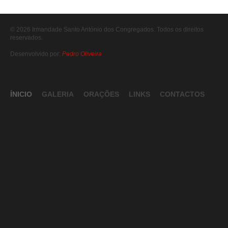
© 2026 Irmandade Santo António dos Congregados. Todos os direitos
reservados.
Desenvolvido por:
Pedro Oliveira
-->
ÍNICIO
GALERIA
ORAÇÕES
LINKS
CONTACTOS